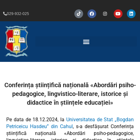
Перейти
к
T
F
I
Y
L
029-932-025
i
a
n
o
i
содержимому
k
c
s
u
n
t
e
t
t
k
o
b
a
u
e
k
o
g
b
d
o
r
e
i
k
a
n
m
Conferința științifică națională «Abordări psiho-
pedagogice, lingvistico-literare, istorice și
didactice în științele educației»
Pe data de 18.12.2024, la
Universitatea de Stat „Bogdan
Petriceicu Hasdeu” din Cahul
, s-a desfășurat Conferința
științifică națională «Abordări psiho-pedagogice,