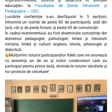
lingvistico-literare, istorice și didactice în științele
educației» la
Facultatea de Științe Umaniste și
Pedagogice — USC
.
Lucrările conferinței s-au desfășurat în 5 secțiuni,
întrunind un număr de peste 80 de participanți, atât din
țară, cât și de peste hotare, și peste 65 de comunicări.
În cadrul evenimentului au fost diseminate cunoștințe din
domeniul pedagogiei, psihologiei, limbii și literaturii
române, limbii și culturii engleze, istorie, arheologie și
didactică.
Mulțumim tuturor participanților fideli care ne onorează
cu prezența an de an și noilor colaboratori care au
participat pentru prima dată, dorindu-le tuturor sănătate și
noi proiecte de cercetare!