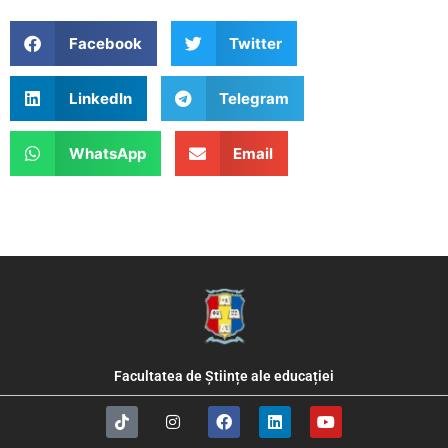
Facebook
Twitter
LinkedIn
Telegram
WhatsApp
Email
Facultatea de Științe ale educației
T
I
F
L
Y
i
n
a
i
o
k
s
c
n
u